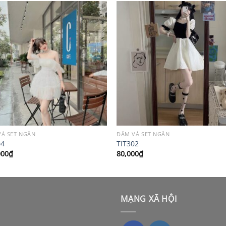
VÀ SET NGẮN
ĐẦM VÀ SET NGẮN
04
TIT302
000
₫
80,000
₫
MẠNG XÃ HỘI