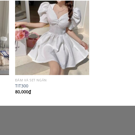
ĐẦM VÀ SET NGẮN
TIT300
80,000
₫