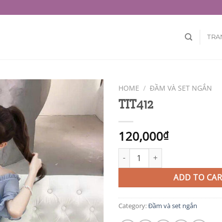
TRA
HOME
/
ĐẦM VÀ SET NGẮN
TIT412
120,000
₫
TIT412 quantity
ADD TO CAR
Category:
Đầm và set ngắn