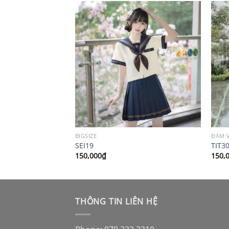
BIGSIZE
ĐẦM 
SEI19
TIT3
150,000
₫
150,
THÔNG TIN LIÊN HỆ