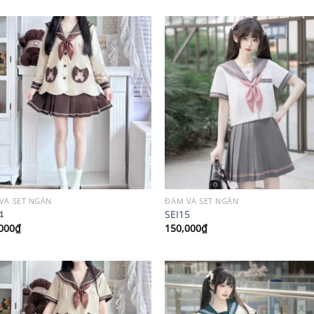
VÀ SET NGẮN
ĐẦM VÀ SET NGẮN
4
SEI15
000
₫
150,000
₫