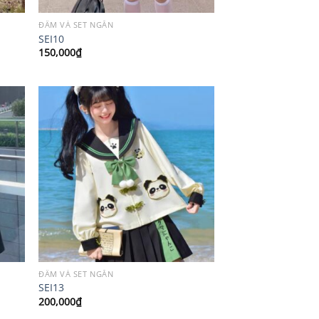
ĐẦM VÀ SET NGẮN
SEI10
150,000
₫
ĐẦM VÀ SET NGẮN
SEI13
200,000
₫