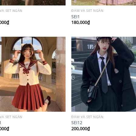
VÀ SET NGẮN
ĐẦM VÀ SET NGẮN
SEI1
000
₫
180,000
₫
VÀ SET NGẮN
ĐẦM VÀ SET NGẮN
1
SEI12
000
₫
200,000
₫