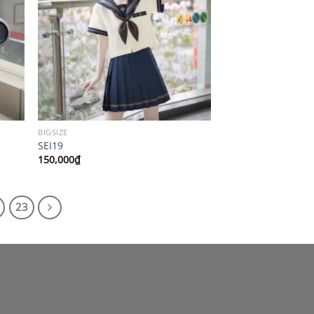
BIGSIZE
SEI19
150,000
₫
23