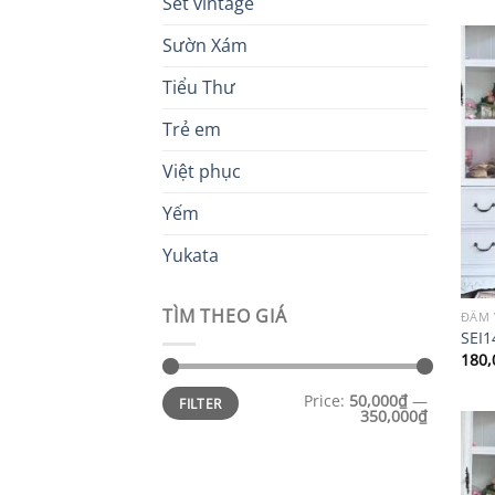
Set vintage
Sườn Xám
Tiểu Thư
Trẻ em
Việt phục
Yếm
Yukata
TÌM THEO GIÁ
ĐẦM 
SEI1
180,
Min
Max
Price:
50,000₫
—
FILTER
price
price
350,000₫