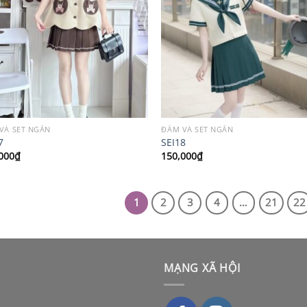
VÀ SET NGẮN
ĐẦM VÀ SET NGẮN
7
SEI18
000
₫
150,000
₫
1
2
3
4
…
21
22
MẠNG XÃ HỘI