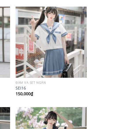
ĐẦM VÀ SET NGẮN
SEI16
150,000
₫