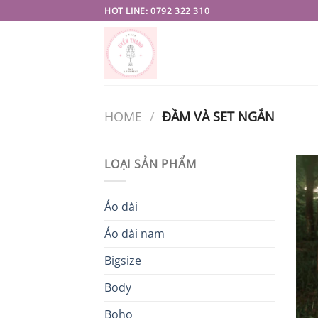
Skip
HOT LINE: 0792 322 310
to
content
HOME
/
ĐẦM VÀ SET NGẮN
LOẠI SẢN PHẨM
Áo dài
Áo dài nam
Bigsize
Body
Boho