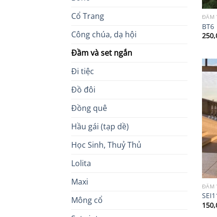
Cổ Trang
ĐẦM 
BT6
Công chúa, dạ hội
250,
Đầm và set ngắn
Đi tiệc
Đồ đôi
Đồng quê
Hầu gái (tạp dề)
Học Sinh, Thuỷ Thủ
Lolita
Maxi
ĐẦM 
SEI1
Mông cổ
150,