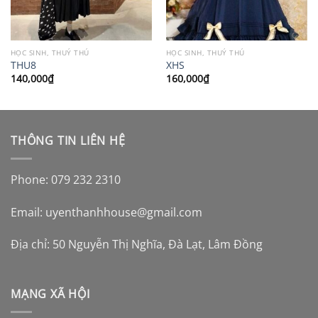
HỌC SINH, THUỶ THỦ
HỌC SINH, THUỶ THỦ
THU8
XHS
140,000
₫
160,000
₫
THÔNG TIN LIÊN HỆ
Phone: 079 232 2310
Email:
uyenthanhhouse@gmail.com
Địa chỉ: 50 Nguyễn Thị Nghĩa, Đà Lạt, Lâm Đồng
MẠNG XÃ HỘI