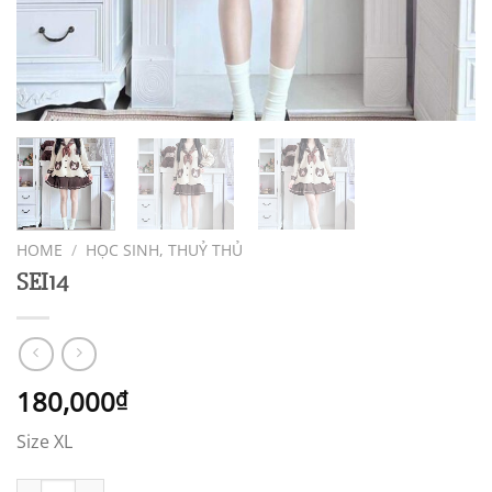
HOME
/
HỌC SINH, THUỶ THỦ
SEI14
180,000
₫
Size XL
SEI14 quantity