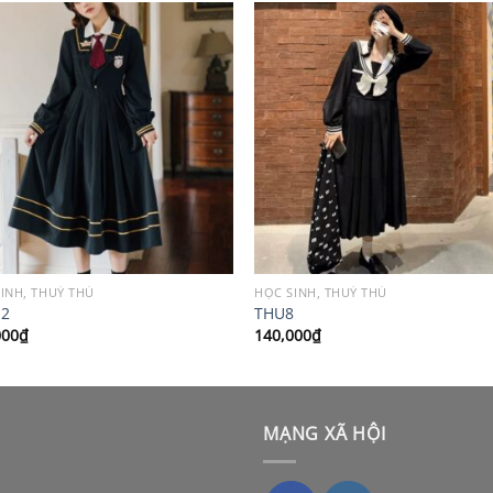
INH, THUỶ THỦ
HỌC SINH, THUỶ THỦ
12
THU8
000
₫
140,000
₫
MẠNG XÃ HỘI