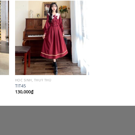
HỌC SINH, THUỶ THỦ
TIT45
130,000
₫