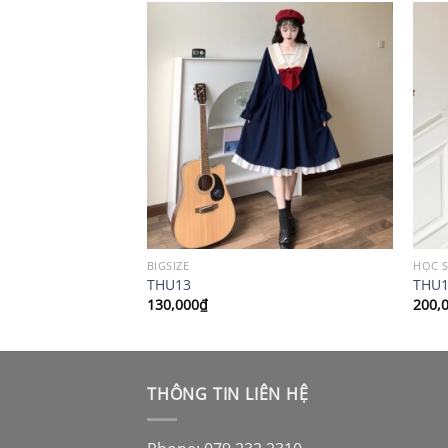
Ủ
BIGSIZE
HỌC S
THU13
THU
130,000
₫
200,
THÔNG TIN LIÊN HỆ