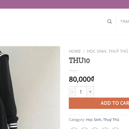
TRA
HOME
/
HỌC SINH, THUỶ THỦ
THU10
80,000
₫
THU10 quantity
ADD TO CAR
Category:
Học Sinh, Thuỷ Thủ