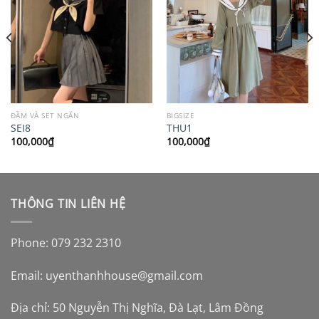
ĐẦM VÀ SET NGẮN
BIGSIZE
SEI8
THU1
100,000
₫
100,000
₫
THÔNG TIN LIÊN HỆ
Phone: 079 232 2310
Email:
uyenthanhhouse@gmail.com
Địa chỉ: 50 Nguyễn Thị Nghĩa, Đà Lạt, Lâm Đồng