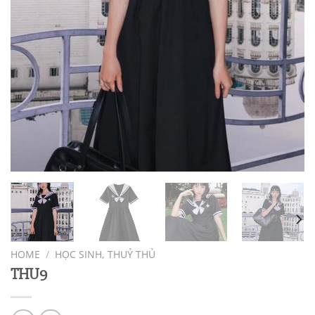
HOME
/
HỌC SINH, THUỶ THỦ
THU9