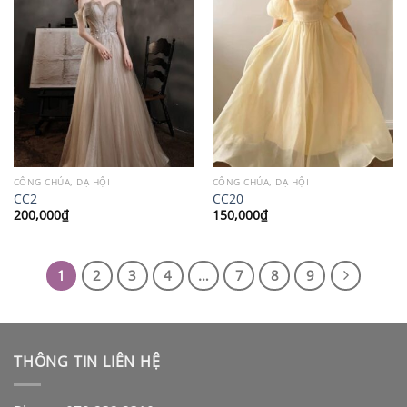
CÔNG CHÚA, DẠ HỘI
CÔNG CHÚA, DẠ HỘI
CC2
CC20
200,000
₫
150,000
₫
1
2
3
4
…
7
8
9
THÔNG TIN LIÊN HỆ