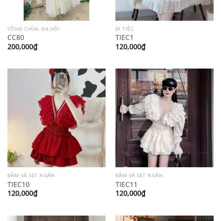
CÔNG CHÚA, DẠ HỘI
ĐI TIỆC
CC80
TIEC1
200,000
₫
120,000
₫
ĐẦM VÀ SET NGẮN
ĐẦM VÀ SET NGẮN
TIEC10
TIEC11
120,000
₫
120,000
₫