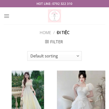
Skip
HOT LINE: 0792 322 310
to
content
HOME
/
ĐI TIỆC
FILTER