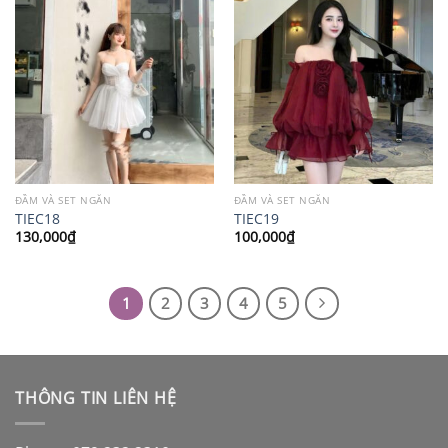
ĐẦM VÀ SET NGẮN
ĐẦM VÀ SET NGẮN
TIEC18
TIEC19
130,000
₫
100,000
₫
1
2
3
4
5
THÔNG TIN LIÊN HỆ