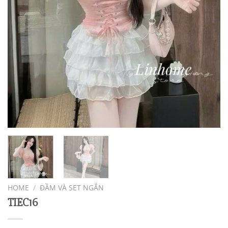
HOME
/
ĐẦM VÀ SET NGẮN
TIEC16