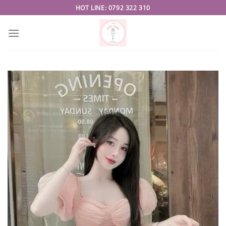
Skip
HOT LINE: 0792 322 310
to
content