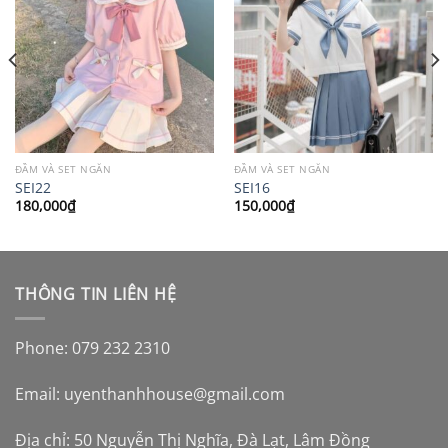
ĐẦM VÀ SET NGẮN
ĐẦM VÀ SET NGẮN
SEI22
SEI16
180,000
₫
150,000
₫
THÔNG TIN LIÊN HỆ
Phone: 079 232 2310
Email:
uyenthanhhouse@gmail.com
Địa chỉ: 50 Nguyễn Thị Nghĩa, Đà Lạt, Lâm Đồng