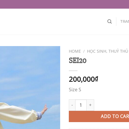
TRA
HOME
/
HỌC SINH, THUỶ THỦ
SEI20
200,000
₫
Size S
SEI20 quantity
ADD TO CAR