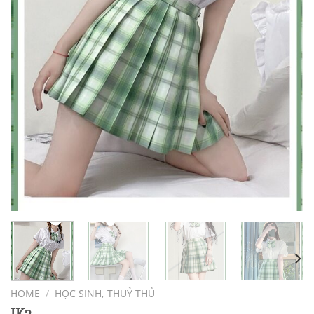
HOME
/
HỌC SINH, THUỶ THỦ
JK2