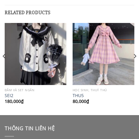
RELATED PRODUCTS
ĐẦM VÀ SET NGẮN
HỌC SINH, THUỶ THỦ
SEI2
THU5
180,000
₫
80,000
₫
THÔNG TIN LIÊN HỆ