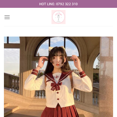
Skip
HOT LINE: 0792 322 310
to
content