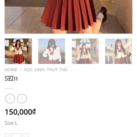
HOME
/
HỌC SINH, THUỶ THỦ
SEI11
150,000
₫
Size L
SEI11 quantity