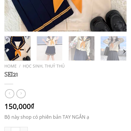
HOME
/
HỌC SINH, THUỶ THỦ
SEI21
150,000
₫
Bộ này shop có phiên bản TAY NGẮN ạ
SEI21 quantity