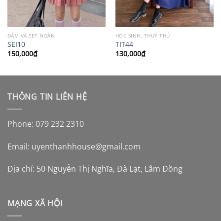
ĐẦM VÀ SET NGẮN
HỌC SINH, THUỶ THỦ
SEI10
TIT44
150,000
₫
130,000
₫
THÔNG TIN LIÊN HỆ
Phone: 079 232 2310
Email:
uyenthanhhouse@gmail.com
Địa chỉ: 50 Nguyễn Thị Nghĩa, Đà Lạt, Lâm Đồng
MẠNG XÃ HỘI