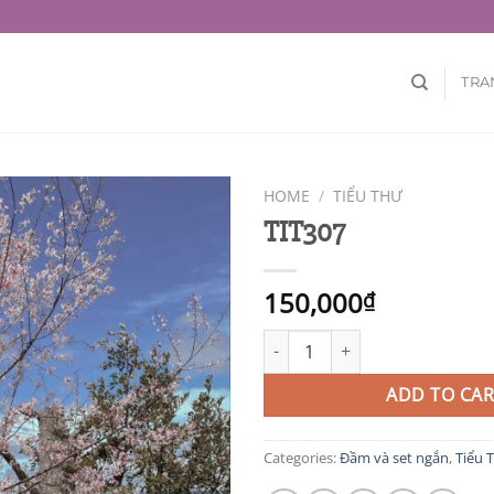
TRA
HOME
/
TIỂU THƯ
TIT307
150,000
₫
TIT307 quantity
ADD TO CAR
Categories:
Đầm và set ngắn
,
Tiểu 