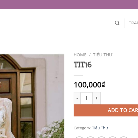
TRA
HOME
/
TIỂU THƯ
TIT16
100,000
₫
TIT16 quantity
ADD TO CAR
Category:
Tiểu Thư