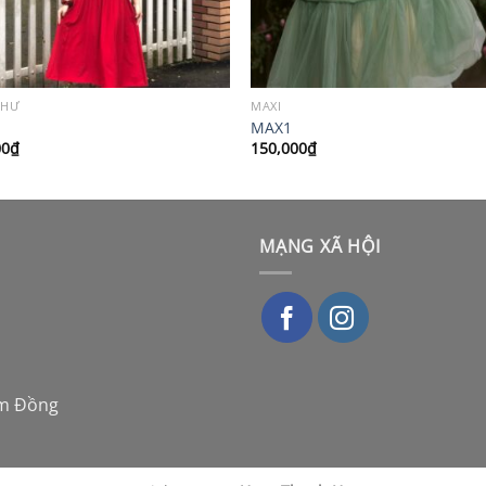
THƯ
MAXI
MAX1
00
₫
150,000
₫
MẠNG XÃ HỘI
âm Đồng