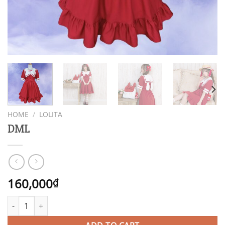
HOME
/
LOLITA
DML
160,000
₫
DML quantity