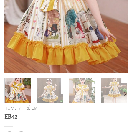
HOME
/
TRẺ EM
EB42