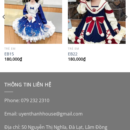
TRẺ EM
TRẺ EM
EB15
EB22
180,000
₫
180,000
₫
THÔNG TIN LIÊN HỆ
Phone: 079 232 2310
Email:
uyenthanhhouse@gmail.com
Địa chỉ: 50 Nguyễn Thị Nghĩa, Đà Lạt, Lâm Đồng