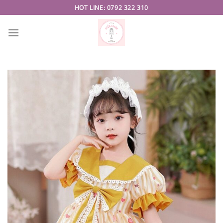
Skip
HOT LINE: 0792 322 310
to
content