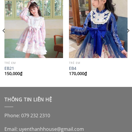
TRẺ EM
TRẺ EM
EB21
EB4
150,000
₫
170,000
₫
THÔNG TIN LIÊN HỆ
Phone: 079 232 2310
Email:
uyenthanhhouse@gmail.com