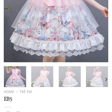
HOME
/
TRẺ EM
EB5