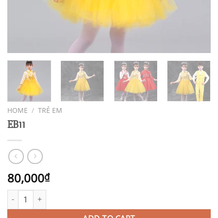
HOME
/
TRẺ EM
EB11
80,000
₫
EB11 quantity