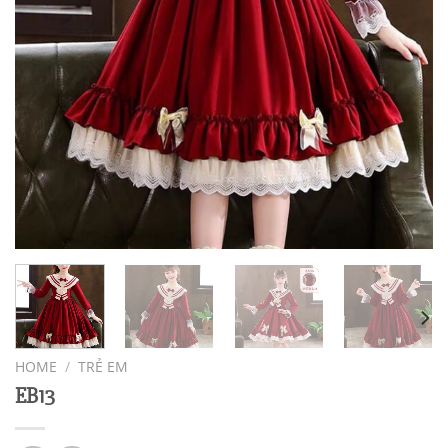
HOME
/
TRẺ EM
EB13