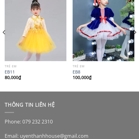
TRẺ EM
TRẺ EM
EB11
EB8
80,000
₫
100,000
₫
THÔNG TIN LIÊN HỆ
Phone: 079 232 2310
Email:
uyenthanhhouse@gmail.com