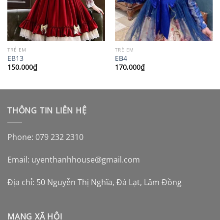
TRẺ EM
TRẺ EM
EB13
EB4
150,000
₫
170,000
₫
THÔNG TIN LIÊN HỆ
Phone: 079 232 2310
Email:
uyenthanhhouse@gmail.com
Địa chỉ: 50 Nguyễn Thị Nghĩa, Đà Lạt, Lâm Đồng
MẠNG XÃ HỘI