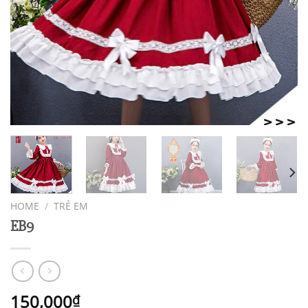
HOME
/
TRẺ EM
EB9
150,000
₫