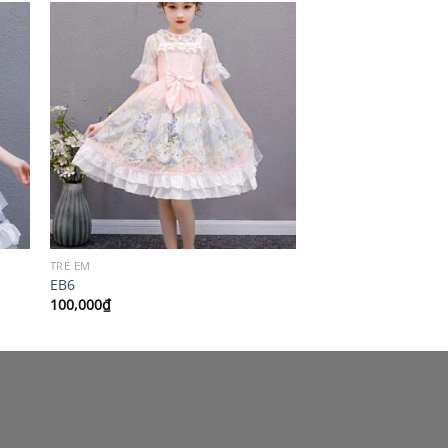
TRẺ EM
EB6
100,000
₫