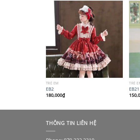
TRẺ EM
TRẺ E
EB2
EB21
180,000
₫
150,
THÔNG TIN LIÊN HỆ