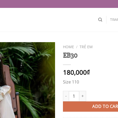
TRA
HOME
/
TRẺ EM
EB30
180,000
₫
Size 110
EB30 quantity
ADD TO CAR