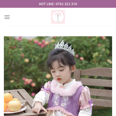
Skip
HOT LINE: 0792 322 310
to
content