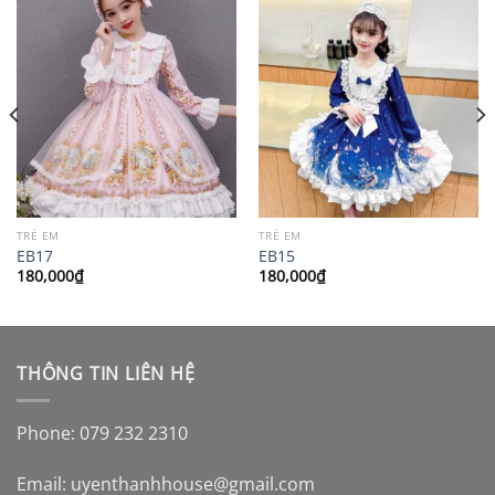
TRẺ EM
TRẺ EM
EB17
EB15
180,000
₫
180,000
₫
THÔNG TIN LIÊN HỆ
Phone: 079 232 2310
Email:
uyenthanhhouse@gmail.com