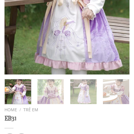
HOME
/
TRẺ EM
EB31