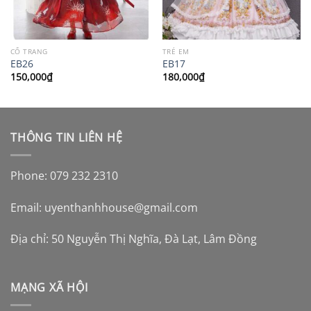
CỔ TRANG
TRẺ EM
EB26
EB17
150,000
₫
180,000
₫
THÔNG TIN LIÊN HỆ
Phone: 079 232 2310
Email:
uyenthanhhouse@gmail.com
Địa chỉ: 50 Nguyễn Thị Nghĩa, Đà Lạt, Lâm Đồng
MẠNG XÃ HỘI