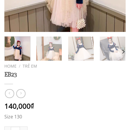
HOME
/
TRẺ EM
EB23
140,000
₫
Size 130
EB23 quantity