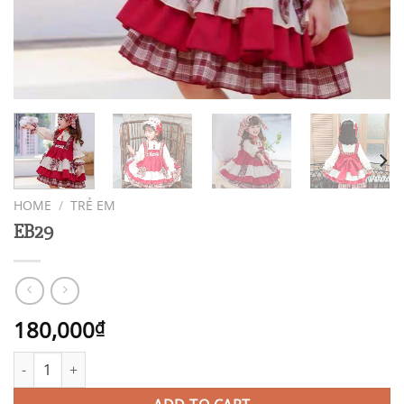
HOME
/
TRẺ EM
EB29
180,000
₫
EB29 quantity