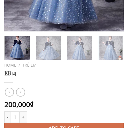
HOME
/
TRẺ EM
EB14
200,000
₫
EB14 quantity