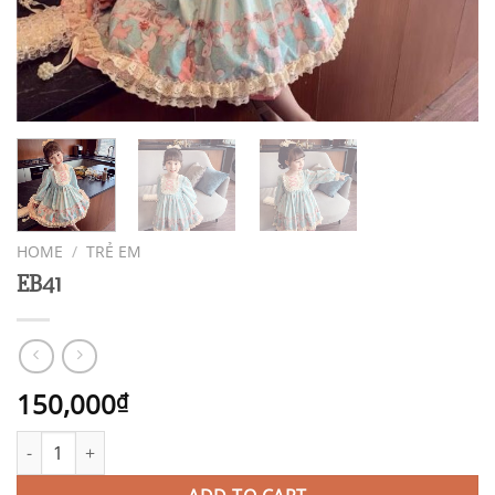
HOME
/
TRẺ EM
EB41
150,000
₫
EB41 quantity