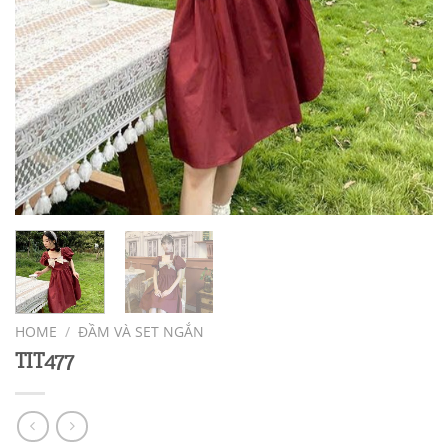
HOME
/
ĐẦM VÀ SET NGẮN
TIT477