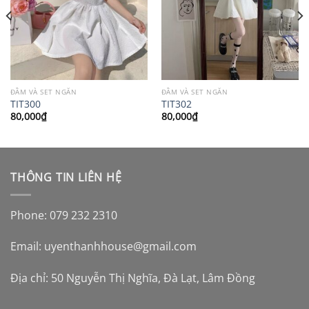
ĐẦM VÀ SET NGẮN
ĐẦM VÀ SET NGẮN
TIT300
TIT302
80,000
₫
80,000
₫
THÔNG TIN LIÊN HỆ
Phone: 079 232 2310
Email:
uyenthanhhouse@gmail.com
Địa chỉ: 50 Nguyễn Thị Nghĩa, Đà Lạt, Lâm Đồng