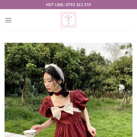
Skip
HOT LINE: 0792 322 310
to
content