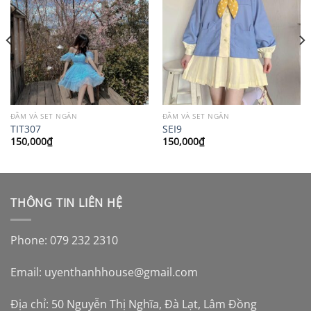
ĐẦM VÀ SET NGẮN
ĐẦM VÀ SET NGẮN
TIT307
SEI9
150,000
₫
150,000
₫
THÔNG TIN LIÊN HỆ
Phone: 079 232 2310
Email:
uyenthanhhouse@gmail.com
Địa chỉ: 50 Nguyễn Thị Nghĩa, Đà Lạt, Lâm Đồng