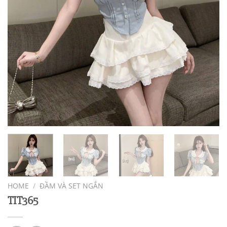
HOME
/
ĐẦM VÀ SET NGẮN
TIT365