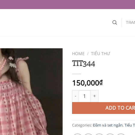
TRA
HOME
/
TIỂU THƯ
TIT344
150,000
₫
TIT344 quantity
ADD TO CAR
Categories:
Đầm và set ngắn
,
Tiểu 