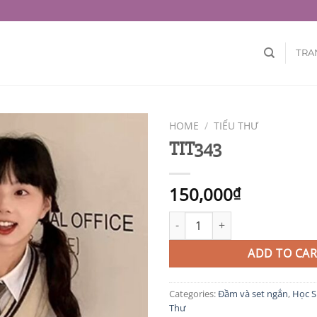
TRA
HOME
/
TIỂU THƯ
TIT343
150,000
₫
TIT343 quantity
ADD TO CAR
Categories:
Đầm và set ngắn
,
Học S
Thư