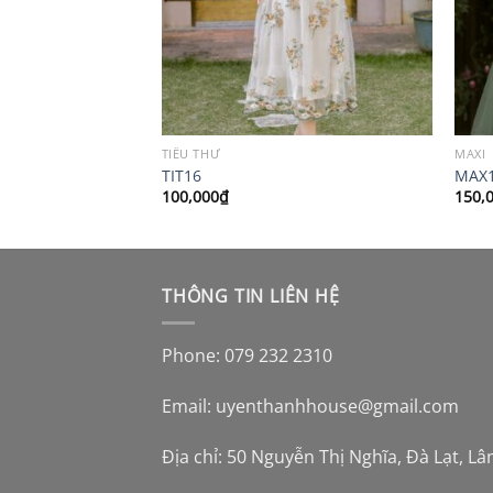
TIỂU THƯ
MAXI
TIT16
MAX
100,000
₫
150,
THÔNG TIN LIÊN HỆ
Phone: 079 232 2310
Email:
uyenthanhhouse@gmail.com
Địa chỉ: 50 Nguyễn Thị Nghĩa, Đà Lạt, L