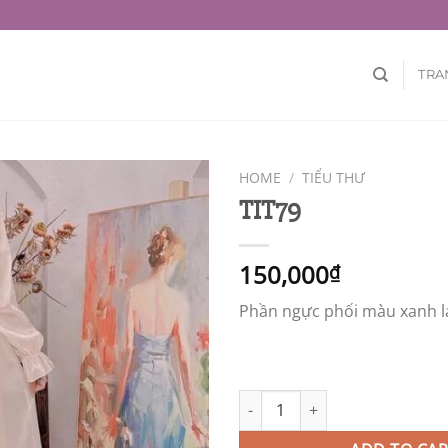
TRA
HOME
/
TIỂU THƯ
TIT79
150,000
₫
Phần ngực phối màu xanh l
TIT79 quantity