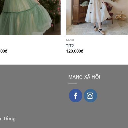
MAXI
1
TIT2
000
₫
120,000
₫
MẠNG XÃ HỘI
âm Đồng