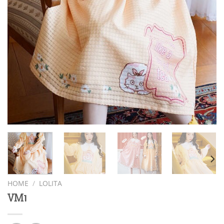
HOME
/
LOLITA
VM1