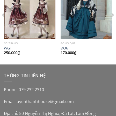
CỔ TRANG
ĐỒNG QUÊ
WGT
ĐQ6
250,000
₫
170,000
₫
THÔNG TIN LIÊN HỆ
Phone: 079 232 2310
Email:
uyenthanhhouse@gmail.com
Địa chỉ: 50 Nguyễn Thị Nghĩa, Đà Lạt, Lâm Đồng