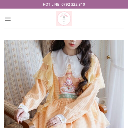
Skip
HOT LINE: 0792 322 310
to
content