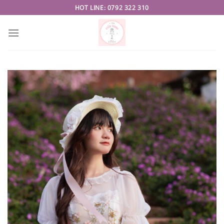
Skip
HOT LINE: 0792 322 310
to
content