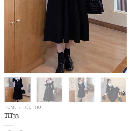
HOME
/
TIỂU THƯ
TIT33