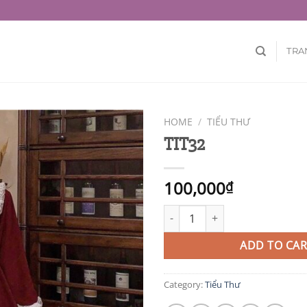
TRA
HOME
/
TIỂU THƯ
TIT32
100,000
₫
TIT32 quantity
ADD TO CAR
Category:
Tiểu Thư