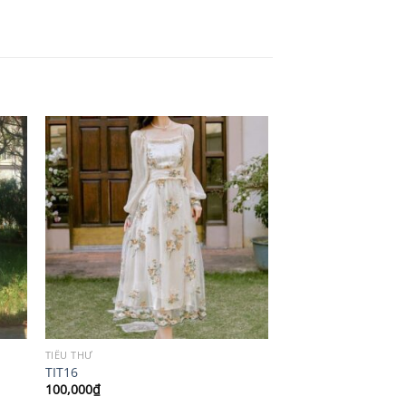
TIỂU THƯ
TIT16
100,000
₫