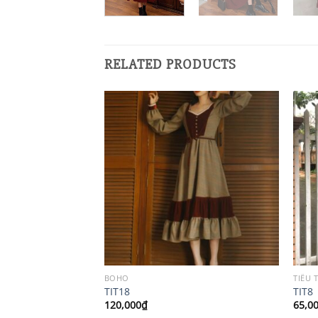
RELATED PRODUCTS
BOHO
TIỂU 
TIT18
TIT8
120,000
₫
65,0