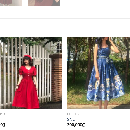
THƯ
LOLITA
SND
00
₫
200,000
₫