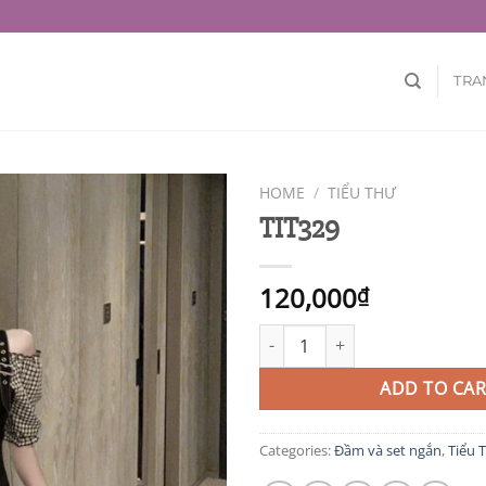
TRA
HOME
/
TIỂU THƯ
TIT329
120,000
₫
TIT329 quantity
ADD TO CAR
Categories:
Đầm và set ngắn
,
Tiểu 