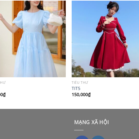
THƯ
TIỂU THƯ
TIT5
00
₫
150,000
₫
MẠNG XÃ HỘI