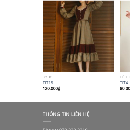
BOHO
TIỂU 
TIT18
TIT4
120,000
₫
80,0
THÔNG TIN LIÊN HỆ