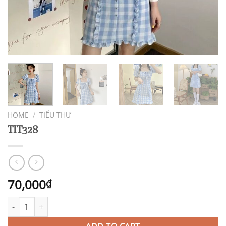
HOME
/
TIỂU THƯ
TIT328
70,000
₫
TIT328 quantity