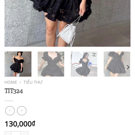
HOME
/
TIỂU THƯ
TIT324
130,000
₫
TIT324 quantity