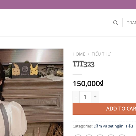
TRA
HOME
/
TIỂU THƯ
TIT323
150,000
₫
TIT323 quantity
ADD TO CAR
Categories:
Đầm và set ngắn
,
Tiểu 