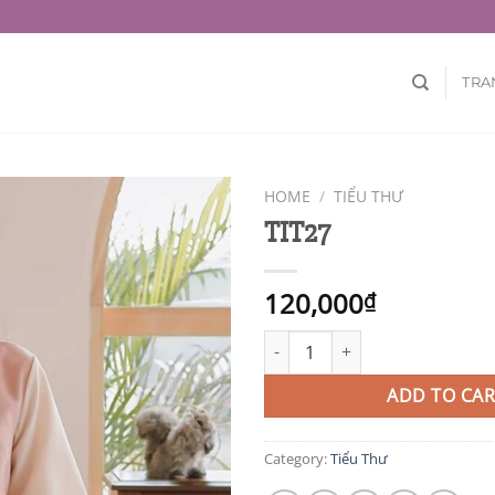
TRA
HOME
/
TIỂU THƯ
TIT27
120,000
₫
TIT27 quantity
ADD TO CAR
Category:
Tiểu Thư