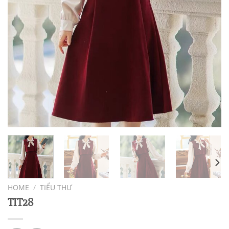
HOME
/
TIỂU THƯ
TIT28