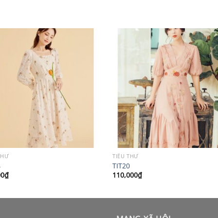
THƯ
TIỂU THƯ
4
TIT20
00
₫
110,000
₫