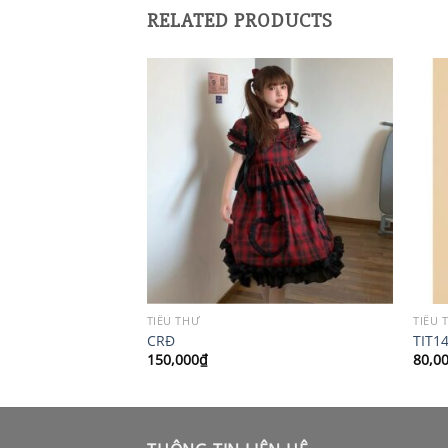
RELATED PRODUCTS
TIỂU THƯ
TIỂU 
CRĐ
TIT1
150,000
₫
80,0