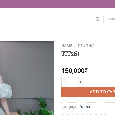
TRA
HOME
/
TIỂU THƯ
TIT261
150,000
₫
TIT261 quantity
ADD TO CAR
Category:
Tiểu Thư