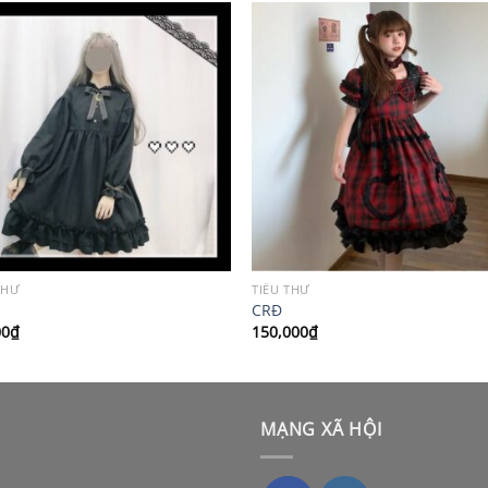
THƯ
TIỂU THƯ
CRĐ
00
₫
150,000
₫
MẠNG XÃ HỘI