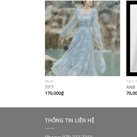
MAXI
TIỂU 
TIT7
ANB
170,000
₫
70,0
THÔNG TIN LIÊN HỆ