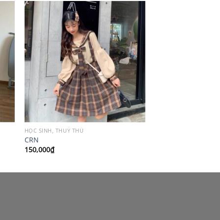
HỌC SINH, THUỶ THỦ
CRN
150,000
₫