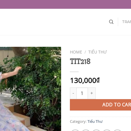
TRA
HOME
/
TIỂU THƯ
TIT218
130,000
₫
TIT218 quantity
ADD TO CAR
Category:
Tiểu Thư