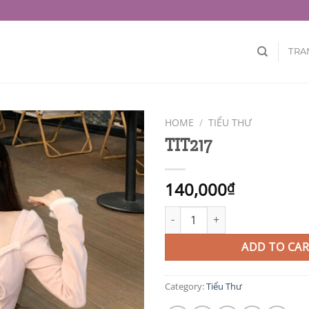
TRA
HOME
/
TIỂU THƯ
TIT217
140,000
₫
TIT217 quantity
ADD TO CAR
Category:
Tiểu Thư