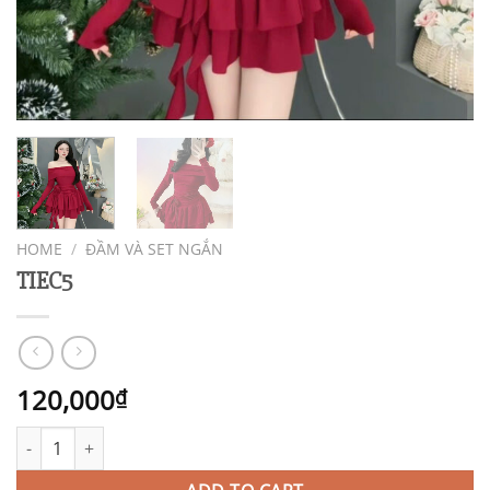
HOME
/
ĐẦM VÀ SET NGẮN
TIEC5
120,000
₫
TIEC5 quantity