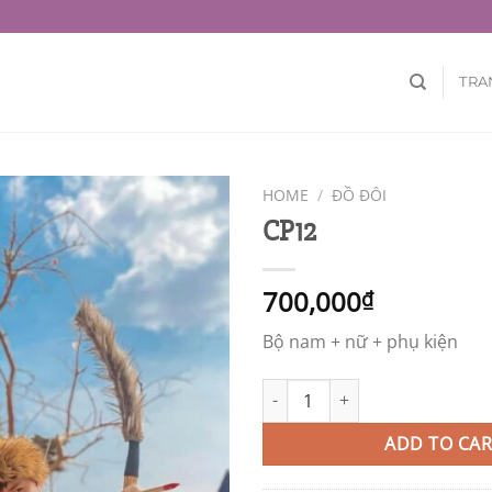
TRA
HOME
/
ĐỒ ĐÔI
CP12
700,000
₫
Bộ nam + nữ + phụ kiện
CP12 quantity
ADD TO CAR