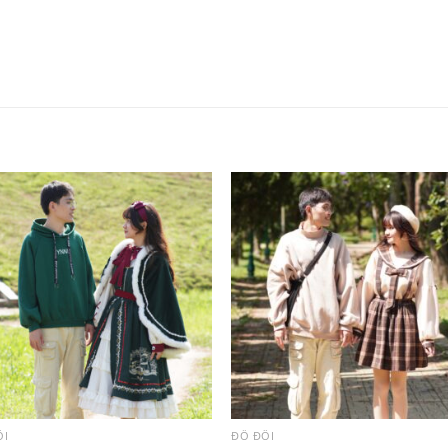
ÔI
ĐỒ ĐÔI