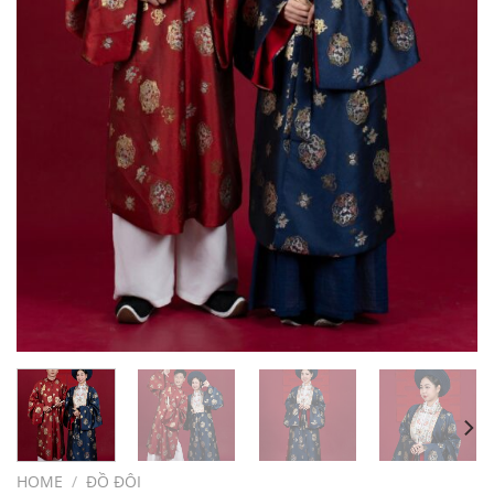
HOME
/
ĐỒ ĐÔI