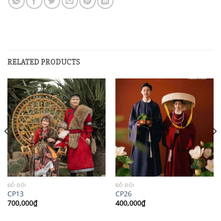
RELATED PRODUCTS
ĐỒ ĐÔI
ĐỒ ĐÔI
CP13
CP26
700,000
₫
400,000
₫