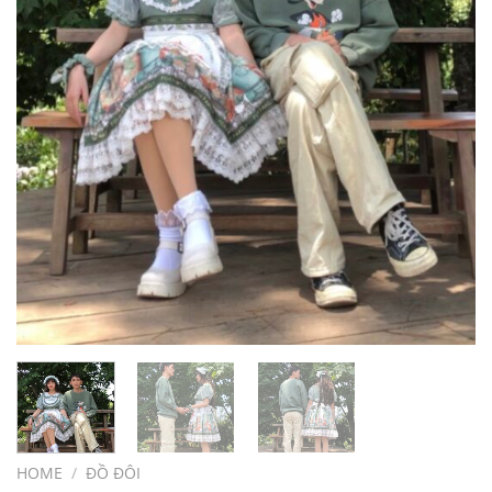
HOME
/
ĐỒ ĐÔI