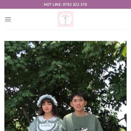
Skip
HOT LINE: 0792 322 310
to
content