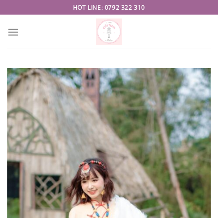
Skip
HOT LINE: 0792 322 310
to
content