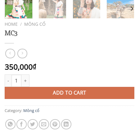
HOME
/
MÔNG CỔ
MC3
350,000
₫
MC3 quantity
ADD TO CART
Category:
Mông cổ