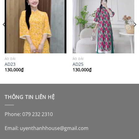
ÁO DÀI
ÁO DÀI
AD23
AD25
130,000
₫
130,000
₫
THÔNG TIN LIÊN HỆ
Phone: 079 232 2310
Email:
uyenthanhhouse@gmail.com