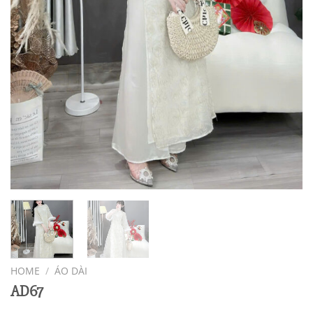
HOME
/
ÁO DÀI
AD67